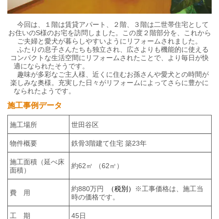
今回は、１階は賃貸アパート、２階、３階は二世帯住宅として
お住いのS様のお宅を訪問しました。この度２階部分を、これから
ご夫婦と愛犬が暮らしやすいようにリフォームされました。
ふたりの息子さんたちも独立され、広さよりも機能的に使える
コンパクトな生活空間にリフォームされたことで、より毎日が快
適になられたそうです。
趣味が多彩なご主人様、近くに住むお孫さんや愛犬との時間が
楽しみな奥様。充実した日々がリフォームによってさらに豊かに
なられたようです。
施工事例データ
施工場所
世田谷区
物件概要
鉄骨3階建て住宅 築23年
施工面積（延べ床
約62㎡ （62㎡）
面積）
約880万円
（税別）
※
工事価格は、施工当
費 用
時の価格です。
工 期
45日