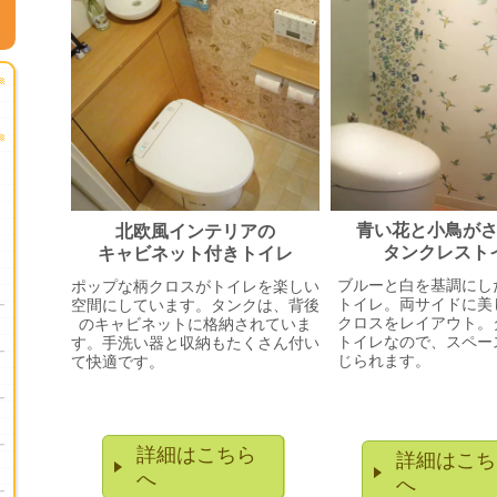
青い花と小鳥が
北欧風インテリアの
タンクレスト
キャビネット付きトイレ
ブルーと白を基調にし
ポップな柄クロスがトイレを楽しい
トイレ。両サイドに美
空間にしています。タンクは、背後
クロスをレイアウト。
のキャビネットに格納されていま
トイレなので、スペー
す。手洗い器と収納もたくさん付い
じられま
て快適です。
詳細はこちら
詳細はこち
へ
へ