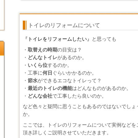
トイレのリフォームについて
『トイレをリフォームしたい』
と思っても
・
取替えの時期
の目安は？
・
どんなトイレ
があるのか。
・
いくら位
するのか。
・工事に
何日
ぐらいかかるのか。
・
節水
ができるエコなトイレって？
・
最近のトイレの機能
はどんなものがあるのか。
・
どんな会社
で工事したら良いのか。
など色々と疑問に思うこともあるのではないでしょ
か。
ここでは、トイレのリフォームについて実例などを
頂き詳しくご説明させていただきます。