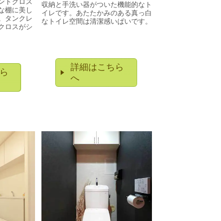
ントクロス
収納と手洗い器がついた機能的なト
な棚に美し
イレです。あたたかみのある真っ白
。タンクレ
なトイレ空間は清潔感いぱいです。
クロスがシ
ます。
詳細はこちら
ら
へ