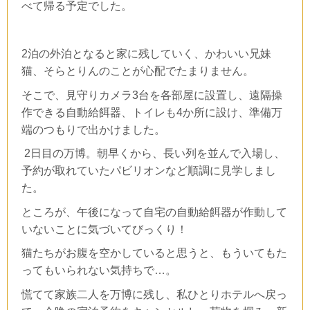
べて帰る予定でした。
2泊の外泊となると家に残していく、かわいい兄妹
猫、そらとりんのことが心配でたまりません。
そこで、見守りカメラ
3
台を各部屋に設置し、遠隔操
作できる自動給餌器、トイレも
4
か所に設け、準備万
端のつもりで出かけました。
2日目の万博。朝早くから、長い列を並んで入場し、
予約が取れていたパビリオンなど順調に見学しまし
た。
ところが、午後になって自宅の自動給餌器が作動して
いないことに気づいてびっくり！
猫たちがお腹を空かしていると思うと、もういてもた
ってもいられない気持ちで…。
慌てて家族二人を万博に残し、私ひとりホテルへ戻っ