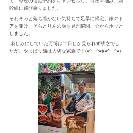
て、今晩の宿泊予約をキャンセルし、荷物を掴み、新
幹線に飛び乗りました。
そわそわと落ち着かない気持ちで足早に帰宅。家のド
アを開け、そらとりんの顔を見た瞬間、心からホッと
しました。
楽しみにしていた万博は半日しか見られず残念でし
たが、やっぱり猫は大切な家族です(=^・^=)(=^・^=)