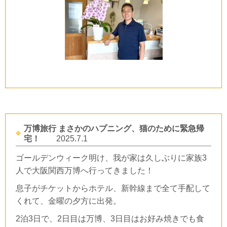
万博旅行 まさかのハプニング、猫のために緊急帰
宅！
2025.7.1
ゴールデンウィーク明け、我が家は久しぶりに家族
3
人で大阪関西万博へ行ってきました！
息子がチケットからホテル、新幹線まで全て手配して
くれて、金曜の夕方に出発。
2
泊3日で、
2
日目は万博、
3
日目はお好み焼きでも食