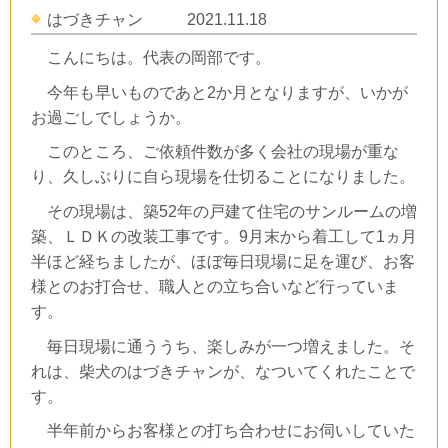
はづきチャン 2021.11.18
こんにちは。代表の岡部です。
今年も早いものであと
2
か月となりますが、いかが
お過ごしでしょうか。
このところ、ご依頼件数が多く会社の現場が重な
り、久しぶりに自ら現場を仕切ることになりました。
その現場は、築
52
年の戸建て住宅のサンルームの増
築、ＬＤＫの改装工事です。
9
月末から着工して
1
ヵ月
半ほど経ちましたが、ほぼ毎日現場に足を運び、お客
様とのお打合せ、職人との立ち合いなど行っていま
す。
毎日現場に通ううち、楽しみが一つ増えました。
そ
れは、柴犬のはづきチャンが、なついてくれたことで
す。
半年前からお客様との打ち合わせにお伺いしていた