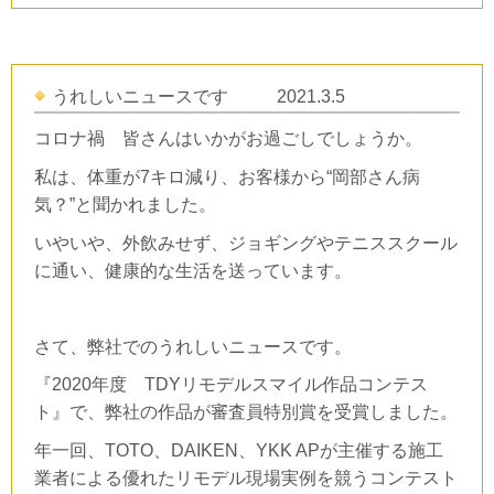
うれしいニュースです 2021.3.5
コロナ禍 皆さんはいかがお過ごしでしょうか。
私は、体重が
7
キロ減り、お客様から“岡部さん病
気？”と聞かれました。
いやいや、外飲みせず、ジョギングやテニススクール
に通い、健康的な生活を送っています。
さて、弊社でのうれしいニュースです。
『
2020
年度
TDY
リモデルスマイル作品コンテス
ト』で、弊社の作品が審査員特別賞を受賞しました。
年一回、
TOTO
、
DAIKEN
、
YKK AP
が主催する施工
業者による優れたリモデル現場実例を競うコンテスト