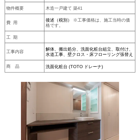
物件概要
木造一戸建て 築41
後述（税別）
※工事価格は、施工当時の価
費 用
格です。
工 期
解体、搬出処分、洗面化粧台組立、取付け、
工事内容
水道工事、壁クロス・床フローリング張替え
商 品
洗面化粧台 (TOTO ドレーナ)