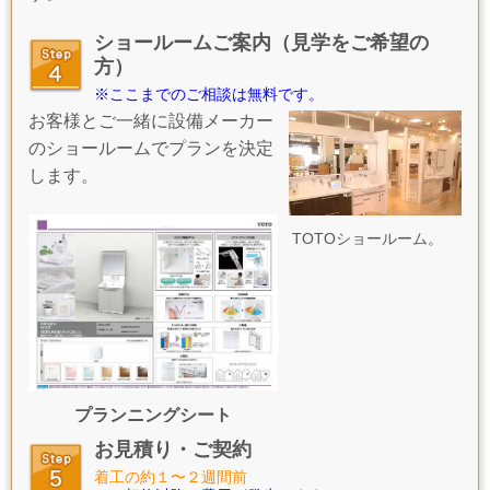
ショールームご案内
（見学をご希望の
方）
※ここまでのご相談は無料です。
お客様とご一緒に
設備メーカー
のショールームで
プランを決定
します。
TOTOショールーム。
プランニングシート
お見積り・ご契約
着工の約１〜２週間前