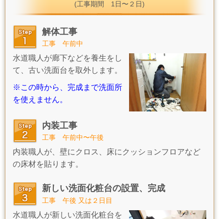
(工事期間 1日〜２日)
解体工事
工事 午前中
水道職人が廊下などを養生をし
て、古い洗面台を取外します。
※この時から、完成まで洗面所
を使えません。
内装工事
工事 午前中〜午後
内装職人が、
壁にクロス、床にクッションフロアなど
の床材を貼ります。
新しい洗面化粧台の設置、完成
工事 午後 又は２日目
水道職人が新しい洗面化粧台を