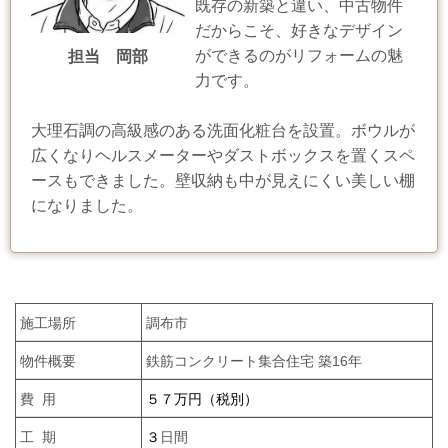
既存の新築と違い、中古物件
だからこそ、好きなデザイン
ができるのがリフォームの魅
担当 岡部
力です。
大理石調の高級感のある洗面化粧台を設置。ボウルが
広くなりヘルスメーターやダストボックスを置くスペ
ースもできました。壁収納も中が見えにくい美しい棚
になりました。
施工場所
調布市
物件概要
鉄筋コンクリート集合住宅 築16年
費 用
５７万円（税別）
工 期
３
日間