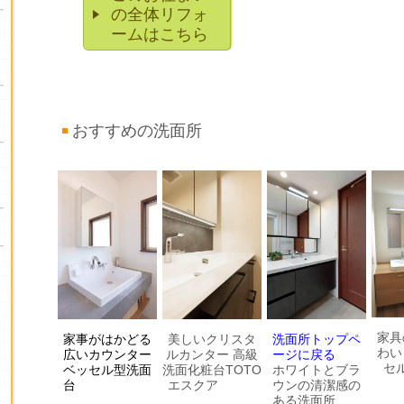
の全体リフォ
ームはこちら
おすすめの洗面所
家具
家事がはかどる
美しいクリスタ
洗面所トップペ
わい
広いカウンター
ルカンター 高級
ージに戻る
セ
ベッセル型洗面
洗面化粧台TOTO
ホワイトとブラ
台
エスクア
ウンの清潔感の
ある洗面所