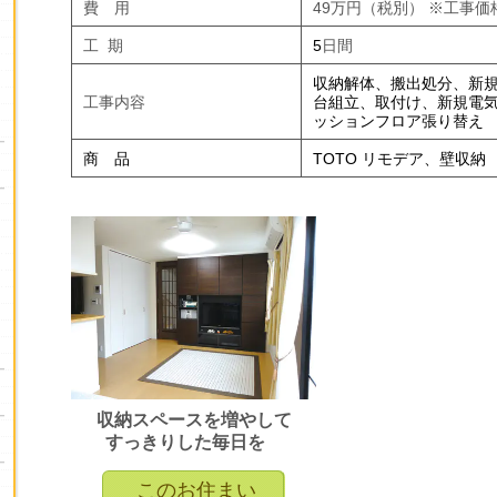
費 用
49万円（税別）
※
工事価
工 期
5
日間
収納解体、搬出処分、新
工事内容
台組立、取付け、新規電
ッションフロア張り替え
商 品
TOTO リモデア、壁収納
収納スペースを増やして
すっきりした毎日を
このお住まい