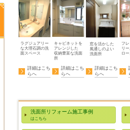
キャビネットを
フレ
ラグジュアリー
窓を活かした
アレンジした
リー
な大理石調の洗
風通しのよい
収納豊富な洗面
ロー
面スペース
洗面所
所
詳細はこち
詳細はこち
詳細はこち
らへ
らへ
らへ
洗面所リフォーム施工事例
はこちら