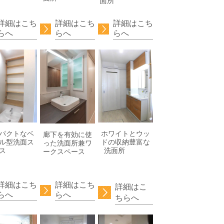
面所
詳細はこち
詳細はこち
詳細はこち
らへ
らへ
らへ
パクトなベ
ホワイトとウッ
廊下を有効に使
ル型洗面ス
ドの収納豊富な
った洗面所兼ワ
ペース
洗面所
ークスペース
詳細はこち
詳細はこち
詳細はこ
らへ
らへ
ちらへ