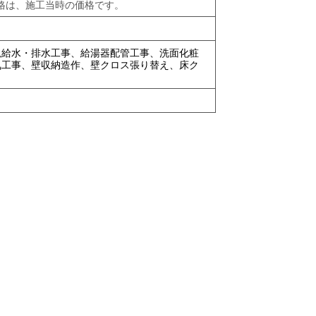
格は、施工当時の価格です。
規給水・排水工事、給湯器配管工事、洗面化粧
気工事、壁収納造作、壁クロス張り替え、床ク