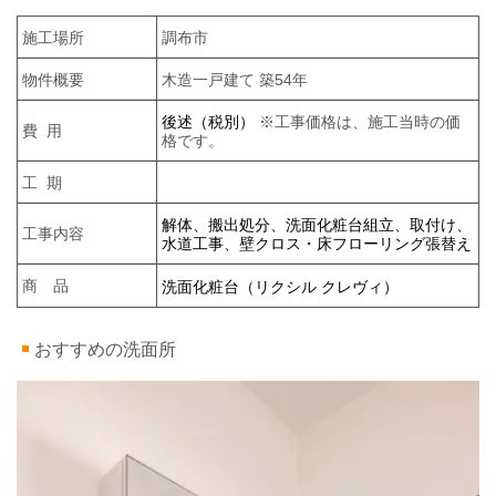
施工場所
調布市
物件概要
木造一戸建て 築54年
後述（税別）
※工事価格は、施工当時の価
費 用
格です。
工 期
解体、搬出処分、洗面化粧台組立、取付け、
工事内容
水道工事、壁クロス・床フローリング張替え
商 品
洗面化粧台（リクシル クレヴィ）
おすすめの洗面所