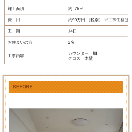
施工面積
約 75㎡
費 用
約90万円 （税別）
※
工事価格は
工 期
14日
お住まいの方
2名
カウンター 棚
工事内容
クロス 木壁
BEFORE