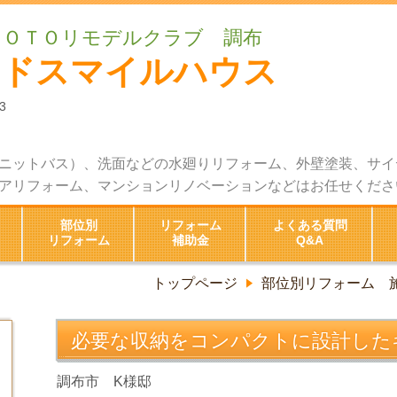
ＴＯＴＯリモデルクラブ 調布
ッドスマイルハウス
3
ニットバス）、洗面などの水廻りリフォーム、外壁塗装、サイ
アリフォーム、マンションリノベーションなどはお任せくださ
部位別
リフォーム
よくある質問
リフォーム
補助金
Q&A
トップページ
部位別リフォーム 
必要な収納をコンパクトに設計した
調布市 K
様邸