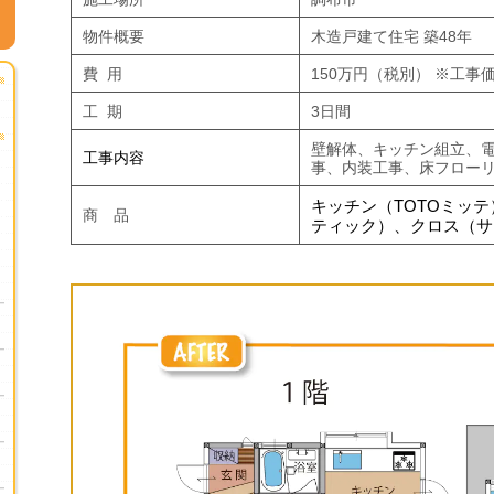
物件概要
木造戸建て住宅 築48年
費 用
150万円（税別）
※工事
工 期
3日間
壁解体、キッチン組立、
工事内容
事、内装工事、床フロー
キッチン（TOTOミッテ
商 品
ティック）、クロス（サ