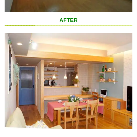
AFTER
。